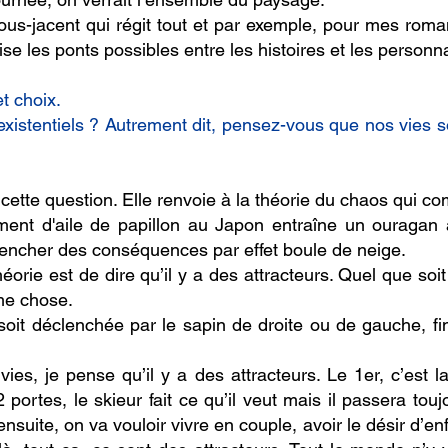
ous-jacent qui régit tout et par exemple, pour mes roman
se les ponts possibles entre les histoires et les personn
et choix.
existentiels ? Autrement dit, pensez-vous que nos vies
ette question. Elle renvoie à la théorie du chaos qui c
ment d'aile de papillon au Japon entraîne un ouragan 
ncher des conséquences par effet boule de neige.
héorie est de dire qu’il y a des attracteurs. Quel que soit
me chose.
oit déclenchée par le sapin de droite ou de gauche, fin
 vies, je pense qu’il y a des attracteurs. Le 1er, c’est 
 portes, le skieur fait ce qu’il veut mais il passera touj
ensuite, on va vouloir vivre en couple, avoir le désir d’en