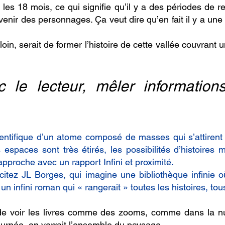
s les 18 mois, ce qui signifie qu’il y a des périodes d
evenir des personnages. Ça veut dire qu’en fait il y a un
 loin, serait de former l’histoire de cette vallée couvrant u
c le lecteur, mêler information
ientifique d’un atome composé de masses qui s’attirent
espaces sont très étirés, les possibilités d’histoires 
approche avec un rapport Infini et proximité.
tez JL Borges, qui imagine une bibliothèque infinie où
un infini roman qui « rangerait » toutes les histoires, t
ée de voir les livres comme des zooms, comme dans la 
 journée, on verrait l’ensemble du paysage.