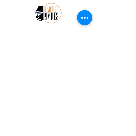
Subscribe to our newsletter 
• Don’t miss out!
Email
*
Join
I want to subscribe to your 
mailing list.